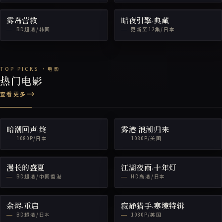
雾岛营救
暗夜引擎·典藏
BD超清/韩国
更新至12集/日本
热门电影
查看更多
暗潮回声·终
雾港·浪潮归来
1080P/日本
1080P/美国
漫长的盛夏
江湖夜雨·十年灯
BD超清/中国香港
HD高清/日本
余烬·重启
寂静猎手·寒境特辑
BD超清/日本
1080P/英国