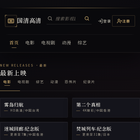
国清高清
登录
注册
首页
电影
电视剧
动漫
综艺
国清高清电视网
最新上映
电影
电视剧
综艺
动漫
恐怖片
纪录片
雾岛归航
第二个真相
HD高清/中国台湾
4K臻彩/中国香港
迷城回廊·纪念版
焚城列车·纪念版
更新至7集/中国香港
更新至31集/日本